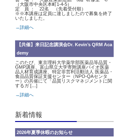
（大阪市中央区本町1-4-5）
定 員 ： 22名 （先着受付順）
※※本講座は定員に達しましたので募集を終了
いたしました。
→詳細へ
【共催】来日記念講演会Dr. Kevin’s QRM Aca
demy
このたび、東京理科大学薬学部医薬品等品質・
GMP講座、富山県立大学寄附講座バイオ医薬
品人材育成講座、特定非営利活動法人 医薬品・
食品品質保証支援センター（NPO-QAセンタ
ー）の共催にて「品質リスクマネジメントに関
するガ […]
→詳細へ
新着情報
2026年夏季休暇のお知らせ