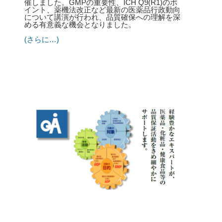
催しました。GMPの重要性、ICH Q9(R1)のポ
イント、薬機法改正など最新の医薬品行政動向
について講演が行われ、品質確保への理解を深
める有意義な機会となりました。
(さらに…)