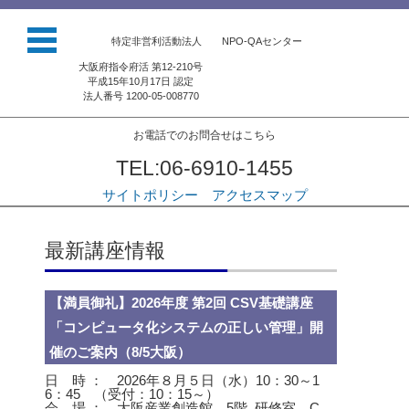
特定非営利活動法人 NPO-QAセンター
大阪府指令府活 第12-210号
平成15年10月17日 認定
法人番号 1200-05-008770
お電話でのお問合せはこちら
TEL:06-6910-1455
サイトポリシー
アクセスマップ
コンテンツに移動
最新講座情報
【満員御礼】2026年度 第2回 CSV基礎講座
「コンピュータ化システムの正しい管理」開
催のご案内（8/5大阪）
日 時 ： 2026年８月５日（水）10：30～1
6：45 （受付：10：15～）
会 場 ： 大阪産業創造館 5階 研修室 C