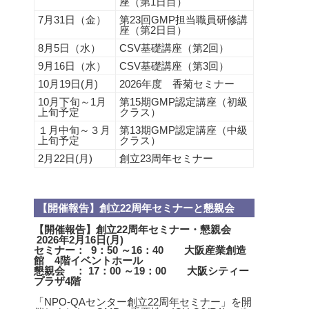
座（第1日目）
7月31日（金）
第23回GMP担当職員研修講
座（第2日目）
8月5日（水）
CSV基礎講座（第2回）
9月16日（水）
CSV基礎講座（第3回）
10月19日(月)
2026年度 香菊セミナー
10月下旬～1月
第15期GMP認定講座（初級
上旬予定
クラス）
１月中旬～３月
第13期GMP認定講座（中級
上旬予定
クラス）
2月22日(月)
創立23周年セミナー
【開催報告】創立22周年セミナーと懇親会
【開催報告】創立22周年セミナー・懇親会
2026
年2月16日(月)
セミナー： 9：50 ～16：40 大阪産業創造
館 4階イベントホール
懇親会 ： 17：00 ～19：00 大阪シティー
プラザ4階
「NPO-QAセンター創立22周年セミナー」を開