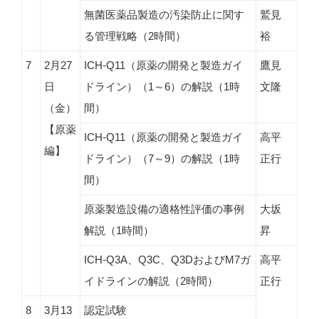
無菌医薬品製造の汚染防止に関す
鷲見
る管理戦略（2時間）
裕
7
2月27
ICH-Q11（原薬の開発と製造ガイ
鷹見
日
ドライン）（1～6）の解説（1時
文隆
（金）
間）
【原薬
ICH-Q11（原薬の開発と製造ガイ
高平
編】
ドライン）（7～9）の解説（1時
正行
間）
原薬製造設備の適格性評価の事例
大坂
解説（1時間）
昇
ICH-Q3A、Q3C、Q3DおよびM7ガ
高平
イドラインの解説（2時間）
正行
8
3月13
認定試験