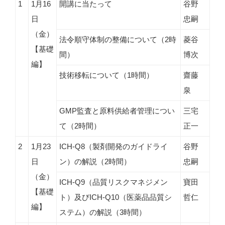
1
1月16
開講に当たって
谷野
日
忠嗣
（金）
法令順守体制の整備について（2時
菱谷
【基礎
間）
博次
編】
技術移転について（1時間）
齋藤
泉
GMP監査と原料供給者管理につい
三宅
て（2時間）
正一
2
1月23
ICH-Q8（製剤開発のガイドライ
谷野
日
ン）の解説（2時間）
忠嗣
（金）
ICH-Q9（品質リスクマネジメン
寶田
【基礎
ト）及びICH-Q10（医薬品品質シ
哲仁
編】
ステム）の解説（3時間）