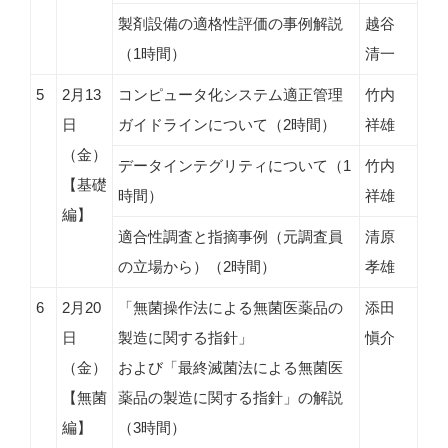
製剤設備の適格性評価の事例解説
越谷
（1時間）
清一
5
2月13
コンピュータ化システム適正管理
竹内
日
ガイドラインについて（2時間）
祥雄
（金）
データインテグリティについて（1
竹内
【基礎
時間）
祥雄
編】
適合性調査と指摘事例（元調査員
清原
の立場から）（2時間）
孝雄
6
2月20
「無菌操作法による無菌医薬品の
添田
日
製造に関する指針」
愼介
（金）
および「最終滅菌法による無菌医
【無菌
薬品の製造に関する指針」の解説
編】
（3時間）