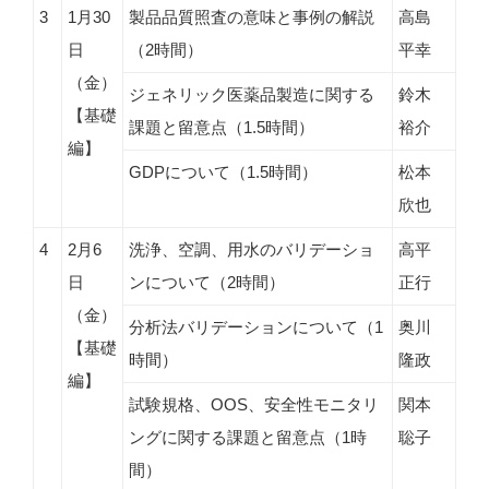
3
1月30
製品品質照査の意味と事例の解説
高島
日
（2時間）
平幸
（金）
ジェネリック医薬品製造に関する
鈴木
【基礎
課題と留意点（1.5時間）
裕介
編】
GDPについて（1.5時間）
松本
欣也
4
2月6
洗浄、空調、用水のバリデーショ
高平
日
ンについて（2時間）
正行
（金）
分析法バリデーションについて（1
奥川
【基礎
時間）
隆政
編】
試験規格、OOS、安全性モニタリ
関本
ングに関する課題と留意点（1時
聡子
間）